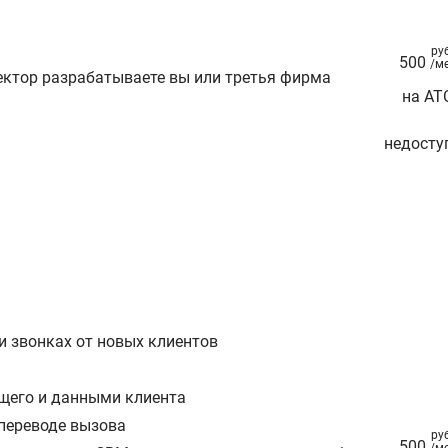
ру
500
/м
ектор разрабатываете вы или третья фирма
на АТ
недосту
и звонках от новых клиентов
щего и данными клиента
 переводе вызова
ру
500
/м