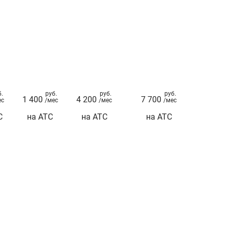
б.
руб.
руб.
руб.
1 400
4 200
7 700
ес
/мес
/мес
/мес
С
на АТС
на АТС
на АТС