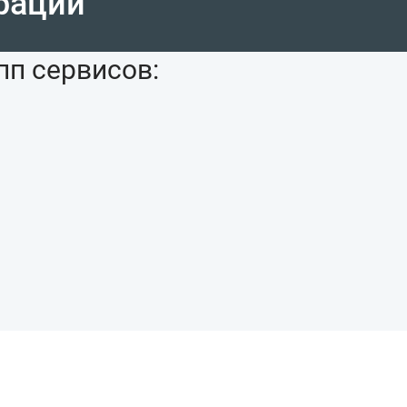
рации
пп сервисов: