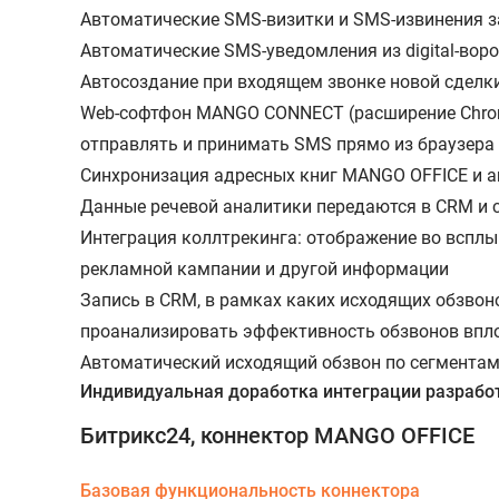
Автоматические SMS-визитки и SMS-извинения 
Автоматические SMS-уведомления из digital-вор
Автосоздание при входящем звонке новой сделки
Web-софтфон MANGO CONNECT (расширение Chrome
отправлять и принимать SMS прямо из браузера
Синхронизация адресных книг MANGO OFFICE и
Данные речевой аналитики передаются в CRM и 
Интеграция коллтрекинга: отображение во всплы
рекламной кампании и другой информации
Запись в CRM, в рамках каких исходящих обзвон
проанализировать эффективность обзвонов впло
Автоматический исходящий обзвон по сегмента
Индивидуальная доработка интеграции разраб
Битрикс24, коннектор MANGO OFFICE
Базовая функциональность коннектора