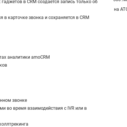
 гаджетов в CRM создается запись только об
на АТ
я в карточке звонка и сохраняется в CRM
а
нтах аналитики amoCRM
ков
енном звонке
ми во время взаимодействия с IVR или в
коллтрекинга