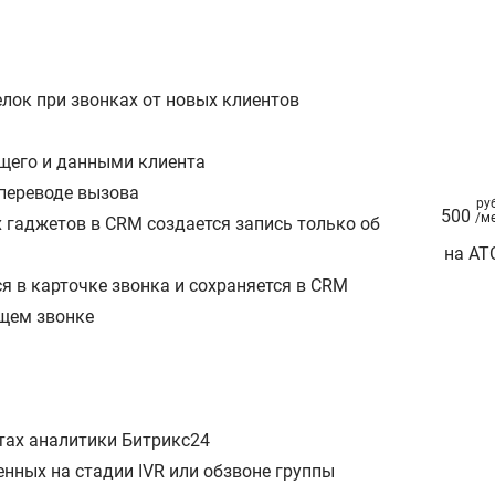
елок при звонках от новых клиентов
щего и данными клиента
 переводе вызова
ру
500
/м
 гаджетов в CRM создается запись только об
на АТ
я в карточке звонка и сохраняется в CRM
ящем звонке
а
тах аналитики Битрикс24
енных на стадии IVR или обзвоне группы