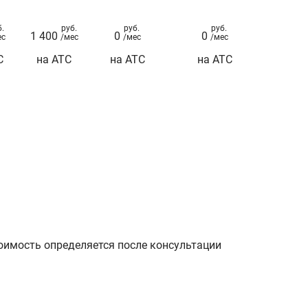
б.
руб.
руб.
руб.
1 400
0
0
ес
/мес
/мес
/мес
С
на АТС
на АТС
на АТС
оимость определяется после консультации