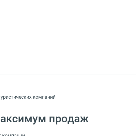
уристических компаний
максимум продаж
х компаний